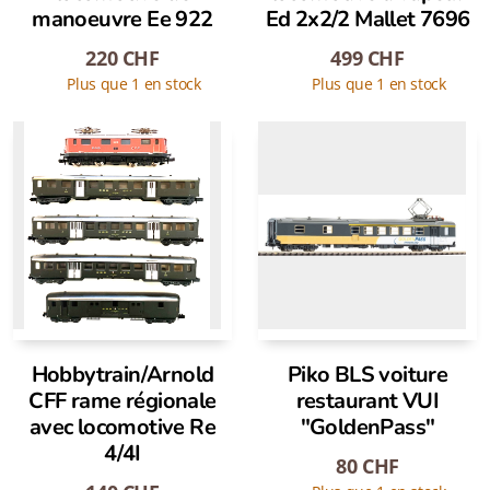
manoeuvre Ee 922
Ed 2x2/2 Mallet 7696
220
CHF
499
CHF
Plus que 1 en stock
Plus que 1 en stock
Hobbytrain/Arnold
Piko BLS voiture
CFF rame régionale
restaurant VUI
avec locomotive Re
"GoldenPass"
4/4I
80
CHF