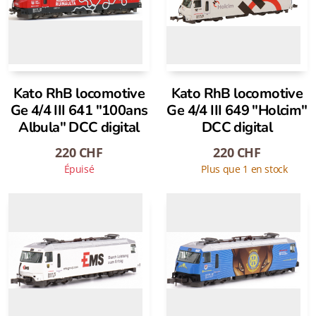
Kato RhB locomotive
Kato RhB locomotive
Ge 4/4 III 641 "100ans
Ge 4/4 III 649 "Holcim"
Albula" DCC digital
DCC digital
220
CHF
220
CHF
Épuisé
Plus que 1 en stock