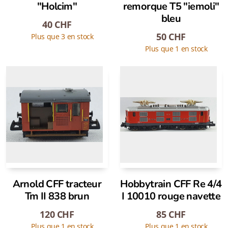
"Holcim"
remorque T5 "iemoli"
bleu
40
CHF
50
CHF
Plus que 3 en stock
Plus que 1 en stock
Arnold CFF tracteur
Hobbytrain CFF Re 4/4
Tm II 838 brun
I 10010 rouge navette
120
CHF
85
CHF
Plus que 1 en stock
Plus que 1 en stock