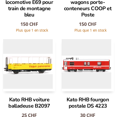
locomotive E69 pour
wagons porte-
train de montagne
conteneurs COOP et
bleu
Poste
150
CHF
150
CHF
Plus que 1 en stock
Plus que 1 en stock
Kato RHB voiture
Kato RHB fourgon
balladeuse B2097
postale DS 4223
25
CHF
30
CHF