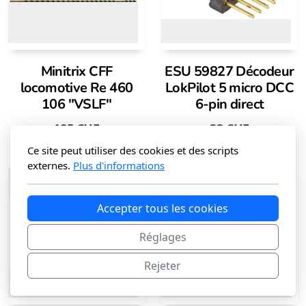
Minitrix CFF
ESU 59827 Décodeur
locomotive Re 460
LokPilot 5 micro DCC
106 "VSLF"
6-pin direct
185
CHF
33
CHF
Plus que 1 en stock
Épuisé
Ce site peut utiliser des cookies et des scripts
externes.
Plus d'informations
Accepter tous les cookies
Réglages
Rejeter