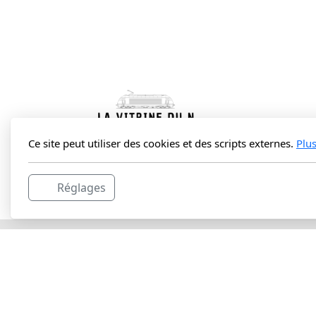
Ce site peut utiliser des cookies et des scripts externes.
Plu
La Vitrine du N Sàrl
Réglages
Route du Lac 3C
1427 Bonvillars