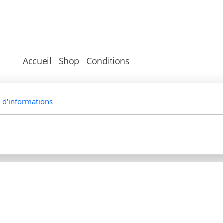
Accueil
Shop
Conditions
Vous pouvez nous joindre de préférence par mail à
formulaire de contact, mais également au
077 80
s d'informations
Copyright, tous droits réservés