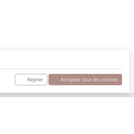
 l'adresse info@lavitrinedun.ch ou via le
9 94 4
6
Rejeter
Accepter tous les cookies