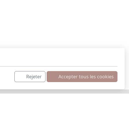
 l'adresse info@lavitrinedun.ch ou via le
9 94 4
6
Rejeter
Accepter tous les cookies