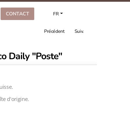
CONTACT
FR
Précédent
Suiv.
co Daily "Poste"
uisse.
îte d'origine.