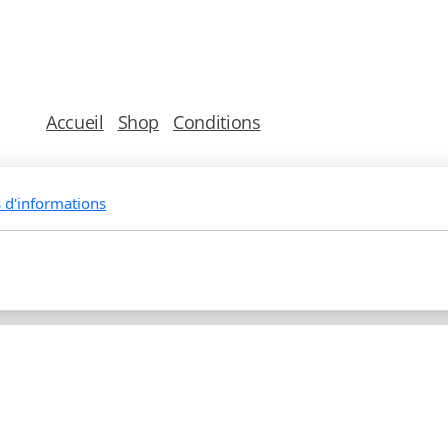
Accueil
Shop
Conditions
Vous pouvez nous joindre de préférence par mail à
formulaire de contact, mais également au
077 80
s d'informations
Copyright, tous droits réservés