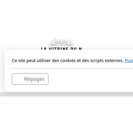
Ce site peut utiliser des cookies et des scripts externes.
Plu
La Vitrine du N Sàrl
Réglages
Route du Lac 3C
1427 Bonvillars