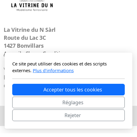
La Vitrine du N Sàrl
Route du Lac 3C
1427 Bonvillars
Accueil
Shop
Conditions
Ce site peut utiliser des cookies et des scripts
Vous pouvez nous joindre de préférence par mail à
externes.
Plus d'informations
l'adresse info@lavitrinedun.ch ou via le formulaire
de contact, mais également au
077 809 94 4
6
Accepter tous les cookies
Réglages
Rejeter
Copyright, tous droits réservés