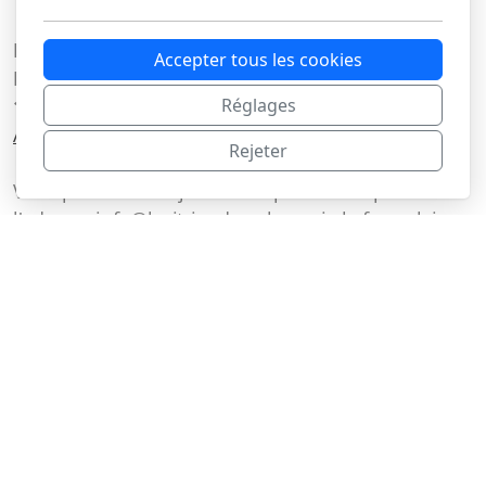
La Vitrine du N Sàrl
Accepter tous les cookies
Route du Lac 3C
1427 Bonvillars
Réglages
Accueil
Shop
Conditions
Rejeter
Vous pouvez nous joindre de préférence par mail à
l'adresse info@lavitrinedun.ch ou via le formulaire
de contact, mais également au
077 809 94 4
6
Copyright, tous droits réservés