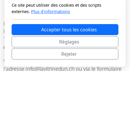
Ce site peut utiliser des cookies et des scripts
externes.
Plus d'informations
La Vitrine du N Sàrl
Accepter tous les cookies
Route du Lac 3C
1427 Bonvillars
Réglages
Accueil
Shop
Conditions
Rejeter
Vous pouvez nous joindre de préférence par mail à
l'adresse info@lavitrinedun.ch ou via le formulaire
de contact, mais également au
077 809 94 4
6
Copyright, tous droits réservés