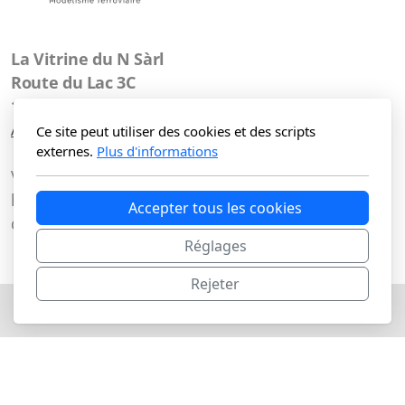
La Vitrine du N Sàrl
Route du Lac 3C
1427 Bonvillars
Accueil
Shop
Conditions
Ce site peut utiliser des cookies et des scripts
externes.
Plus d'informations
Vous pouvez nous joindre de préférence par mail à
l'adresse info@lavitrinedun.ch ou via le formulaire
Accepter tous les cookies
de contact, mais également au
077 809 94 4
6
Réglages
Rejeter
Copyright, tous droits réservés