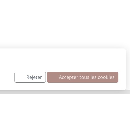
 l'adresse info@lavitrinedun.ch ou via le
9 94 4
6
Rejeter
Accepter tous les cookies