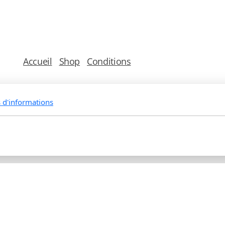
Accueil
Shop
Conditions
Vous pouvez nous joindre de préférence par mail à
formulaire de contact, mais également au
077 80
s d'informations
Copyright, tous droits réservés