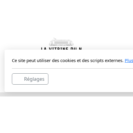
Ce site peut utiliser des cookies et des scripts externes.
Plu
La Vitrine du N Sàrl
Réglages
Route du Lac 3C
1427 Bonvillars